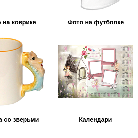
 на коврике
Фото на футболке
а со зверьми
Календари