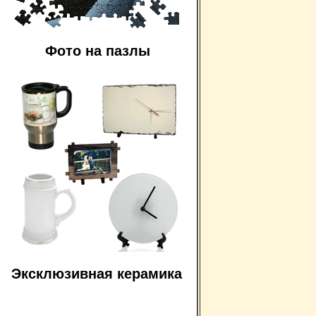
Фото на пазлы
Эксклюзивная керамика