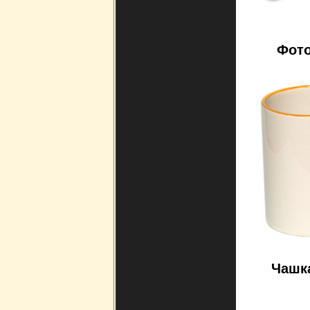
Фото
Чашк