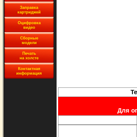
Заправка
картриджей
Оцифровка
видео
Сборные
модели
Печать
на холсте
Контактная
информация
Т
Для о