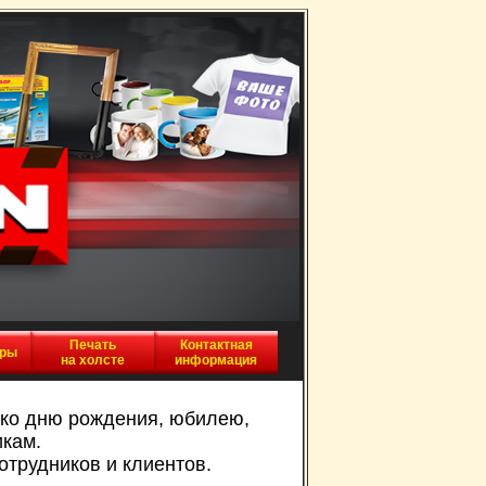
Печать
Контактная
иры
на холсте
информация
 ко дню рождения, юбилею,
икам.
отрудников и клиентов.