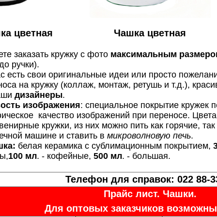
ка цветная
Чашка цветная
те заказать кружку с фото
максимальным размеро
до ручки).
ас есть свои оригинальные идеи или просто пожелан
оса на кружку (коллаж, монтаж, ретушь и т.д.), кра
аши
дизайнеры
.
вость изображения
: специальное покрытие кружек 
ическое качество изображений при переносе. Цвета 
венирные кружки, из них можно пить как горячие, так
ечной машине и ставить в
микроволновую печь
.
шка:
белая керамика с сублимационным покрытием,
ы,
100 мл
. - кофейные,
500 мл
. - большая.
Телефон для справок: 022 88-3
Прайс лист. Чашки.
Для оптовых заказчиков возможны