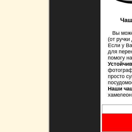
Чаш
Вы може
(от ручки 
Если у В
для перен
помогу н
Устойчи
фотограф
просто су
посудомо
Наши ча
хамелеон