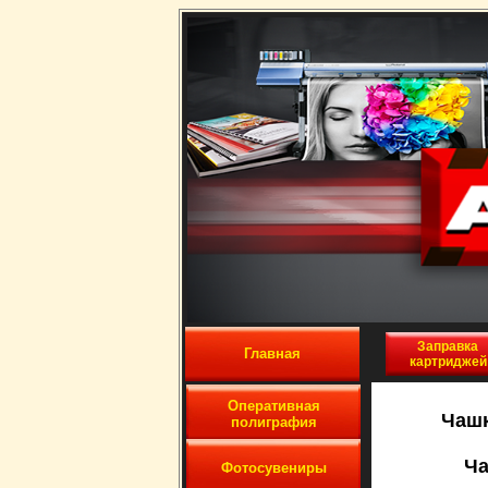
Заправка
Главная
картриджей
Оперативная
Чаш
полиграфия
Ча
Фотосувениры