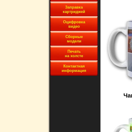
Заправка
картриджей
Оцифровка
видео
Сборные
модели
Печать
на холсте
Контактная
информация
Ча