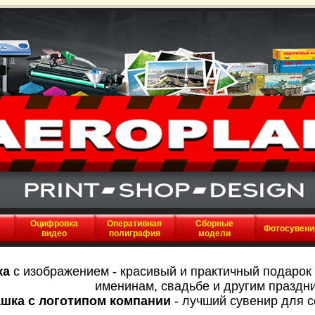
Оцифровка
Оперативная
Сборные
Фотосувен
видео
полиграфия
модели
ка
с изображением - красивый и практичный подарок
именинам, свадьбе и другим праздн
шка с логотипом компании
- лучший сувенир для с