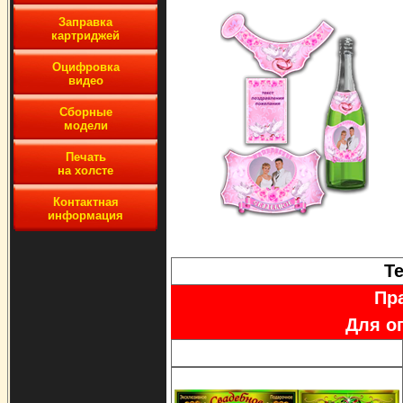
Заправка
картриджей
Оцифровка
видео
Сборные
модели
Печать
на холсте
Контактная
информация
Т
Пра
Для о